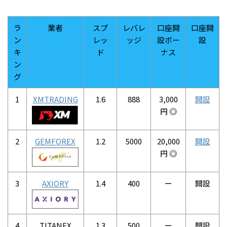
ラ
業者
スプ
レバレ
口座開
口座開
ン
レッ
ッジ
設ボー
設
キ
ド
ナス
ン
グ
1
XMTRADING
1.6
888
3,000
開設
円 ◎
2
GEMFOREX
1.2
5000
20,000
開設
円 ◎
3
AXIORY
1.4
400
ー
開設
4
TITANFX
1.3
500
ー
開設