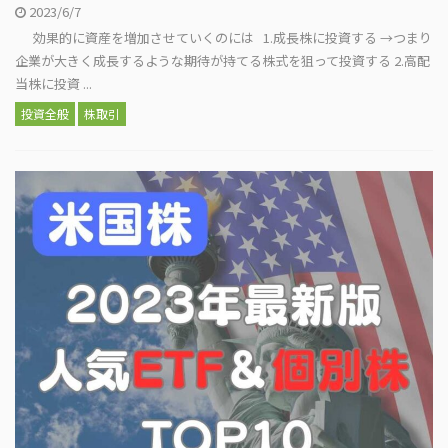
2023/6/7
効果的に資産を増加させていくのには 1.成長株に投資する →つまり
企業が大きく成長するような期待が持てる株式を狙って投資する 2.高配
当株に投資 ...
投資全般
株取引