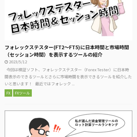
フォレックステスター(FT2～FT5)に日本時間と市場時間
（セッション時間）を表示するツールの紹介
2023/5/12
今回は検証ソフト、フォレックステスター（Forex Tester）に日本時
間表示のできるツールとさらに市場時間を表示できるツールを紹介した
いと思います！ 最近ではフォレック ...
FX
FXツール